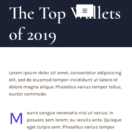
Ga
The Top Wallets
naar
Toggle
inhoud
Navigation
Home
of 2019
Menukaart
Decochateau
Lorem ipsum dolor sit amet, consectetur adipisicing
elit, sed do eiusmod tempor incididunt ut labore et
Contact
dolore magna aliqua. Phasellus varius tempor tellus,
auctor commodo.
Facebook
M
auris congue venenatis nisl ut varius. In
posuere sem lorem, eu iaculis ante. Quisque
Instagram
eget turpis sem. Phasellus varius tempor