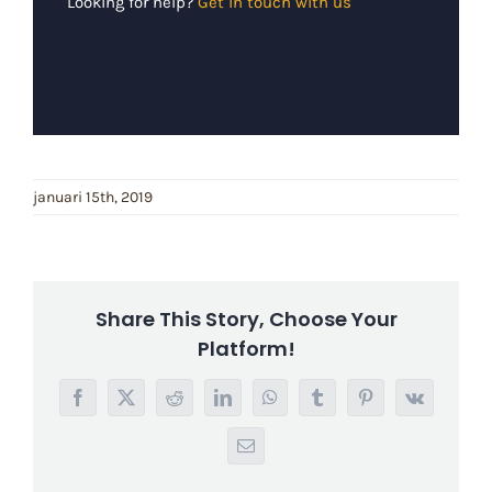
Looking for help?
Get in touch with us
januari 15th, 2019
Share This Story, Choose Your
Platform!
Facebook
X
Reddit
LinkedIn
WhatsApp
Tumblr
Pinterest
Vk
E-
mail